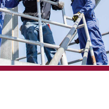
 último en tecnología en
Menú Rápido
Productos
Catálogo
Nosotros
Radios Portátiles
Radios Portát
Productos
Radios Móviles
Radios Móvile
Servicios
Repetidoras
Repetidoras
Contacto
Sistemas
WAVE PTX
Cámaras
Videovigilanc