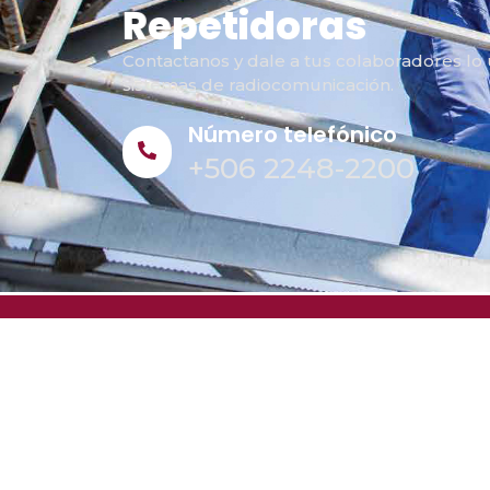
Sistemas
Contactanos y dale a tus colaboradores lo
sistemas de radiocomunicación.
Número telefónico
+506 2248-2200
Somos una empresa con mas de 70 años