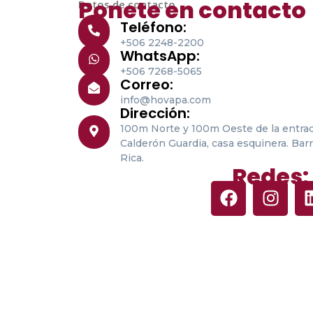
Ponete en contacto
Datos de contacto
Teléfono:
+506 2248-2200
WhatsApp:
+506 7268-5065
Correo:
info@hovapa.com
Dirección:
100m Norte y 100m Oeste de la entrada
Calderón Guardia, casa esquinera. Barr
Rica.
Redes: