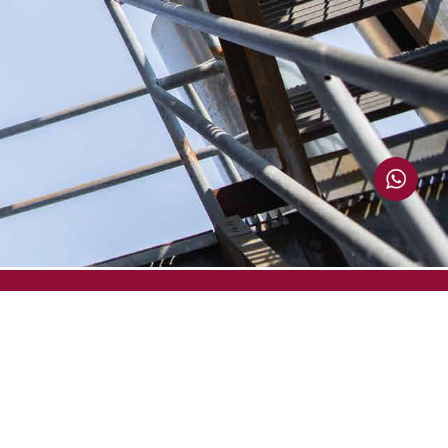
s
Contacto
iles
+506 7268-5065
s
+506 2248-2200
info@hovapa.com
ia
100m Norte y 100m Oeste de