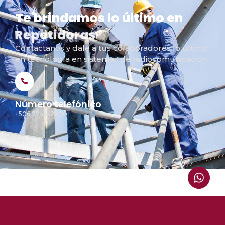
Te brindamos lo último en
Repetidoras
Contactanos y dale a tus colaboradores lo último
en tecnología en sistemas de radiocomunicación.
Número telefónico
+506 2248-2200