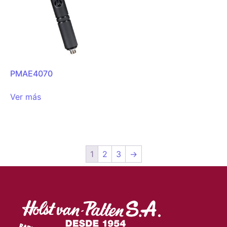
PMAE4070
Ver más
1
2
3
→