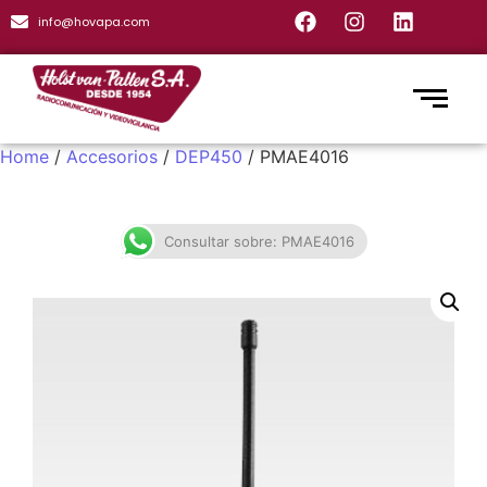
info@hovapa.com
Home
/
Accesorios
/
DEP450
/ PMAE4016
Consultar sobre: PMAE4016