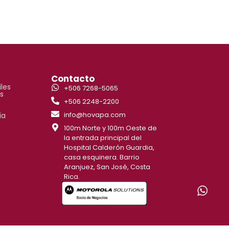
s
Contacto
iles
+506 7268-5065
s
+506 2248-2200
info@hovapa.com
ia
100m Norte y 100m Oeste de
la entrada principal del
Hospital Calderón Guardia,
casa esquinera. Barrio
Aranjuez, San José, Costa
Rica.