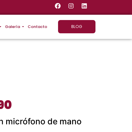
BLOG
Galería
Contacto
90
on micrófono de mano