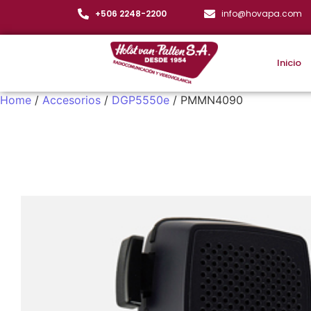
+506 2248-2200
info@hovapa.com
Inicio
Home
/
Accesorios
/
DGP5550e
/ PMMN4090