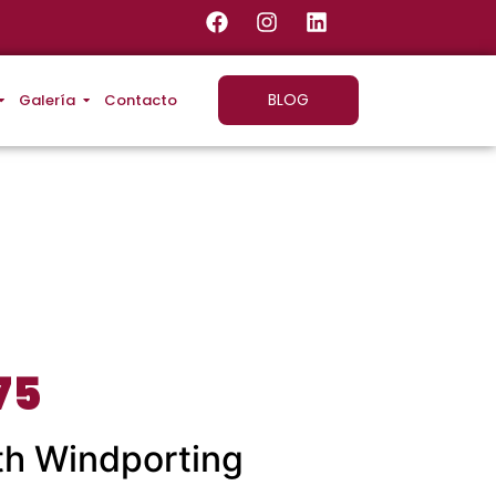
BLOG
Galería
Contacto
75
th Windporting