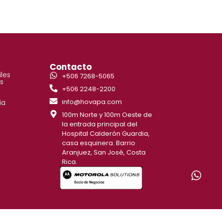
s
Contacto
iles
+506 7268-5065
s
+506 2248-2200
info@hovapa.com
ia
100m Norte y 100m Oeste de
la entrada principal del
Hospital Calderón Guardia,
casa esquinera. Barrio
Aranjuez, San José, Costa
Rica.