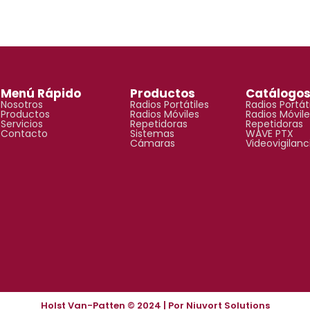
Menú Rápido
Productos
Catálogo
Nosotros
Radios Portátiles
Radios Portát
Productos
Radios Móviles
Radios Móvile
Servicios
Repetidoras
Repetidoras
Contacto
Sistemas
WAVE PTX
Cámaras
Videovigilanc
Holst Van-Patten © 2024 | Por Niuvort Solutions