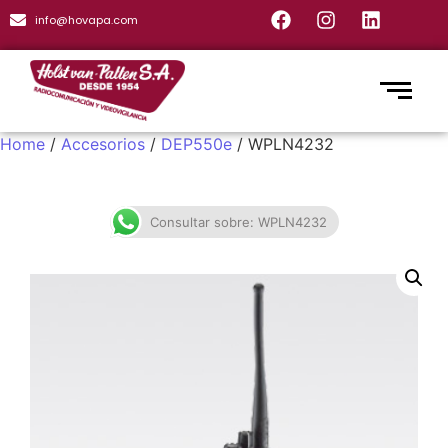
info@hovapa.com
Home
/
Accesorios
/
DEP550e
/ WPLN4232
Consultar sobre: WPLN4232