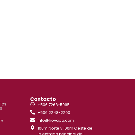
s
Contacto
iles
+506 7268-5065
s
+506 2248-2200
info@hovapa.com
ia
100m Norte y 100m Oeste de
la entrada principal del