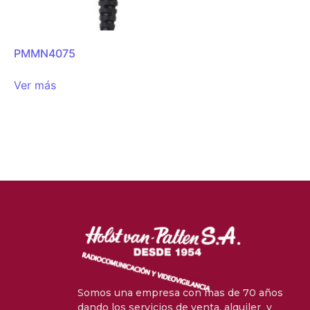
PMMN4075
Ver más
Somos una empresa con mas de 70 años
dando los servicios de venta, alquiler y