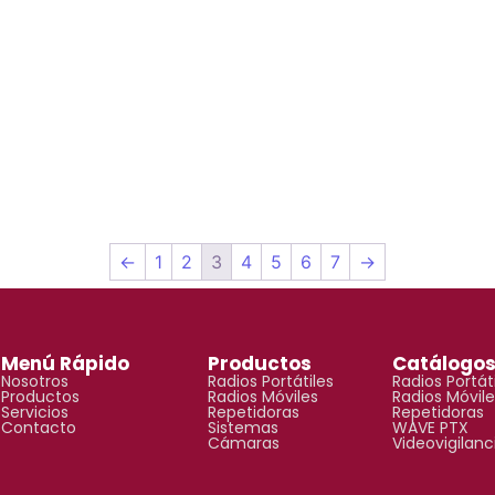
←
1
2
3
4
5
6
7
→
Menú Rápido
Productos
Catálogo
Nosotros
Radios Portátiles
Radios Portát
Productos
Radios Móviles
Radios Móvile
Servicios
Repetidoras
Repetidoras
Contacto
Sistemas
WAVE PTX
Cámaras
Videovigilanc